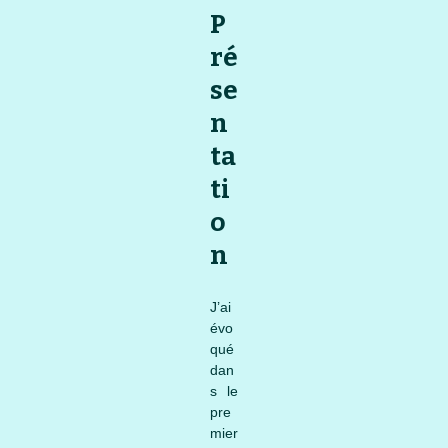
P
ré
se
n
ta
ti
o
n
J’ai
évo
qué
dan
s le
pre
mier