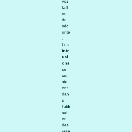
vos
faill
es
de
séc
urité
.
Les
intr
usi
ons
se
con
stat
ent
dan
s
l’utili
sati
on
des
rése