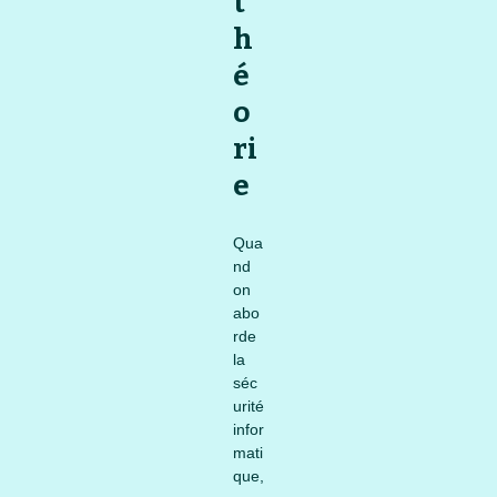
t
h
é
o
ri
e
Qua
nd
on
abo
rde
la
séc
urité
infor
mati
que,