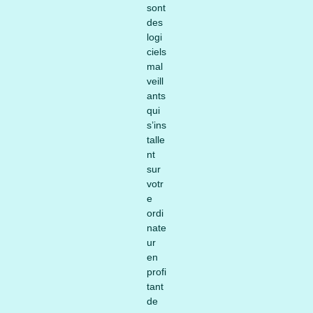
sont
des
logi
ciels
mal
veill
ants
qui
s’ins
talle
nt
sur
votr
e
ordi
nate
ur
en
profi
tant
de