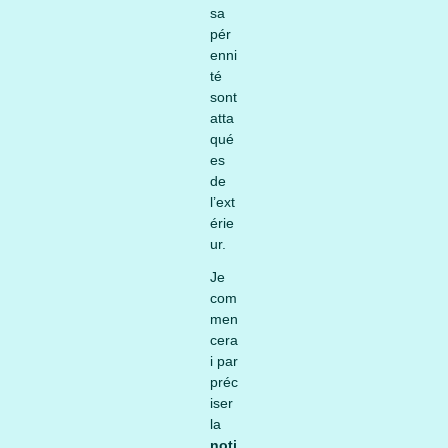
sa
pér
enni
té
sont
atta
qué
es
de
l’ext
érie
ur.
Je
com
men
cera
i par
préc
iser
la
noti