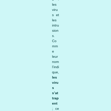
les
viru
s et
les
intru
sion
s.
Co
mm
e
leur
nom
l’indi
que,
les
viru
s
s’at
trap
ent
; ce