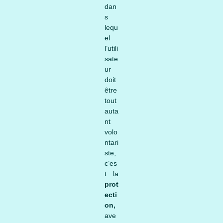
dan
s
lequ
el
l’utili
sate
ur
doit
être
tout
auta
nt
volo
ntari
ste,
c’es
t la
prot
ecti
on,
ave