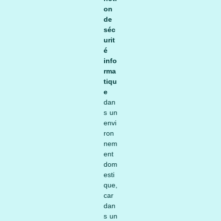
on
de
séc
urit
é
info
rma
tiqu
e
dan
s un
envi
ron
nem
ent
dom
esti
que,
car
dan
s un