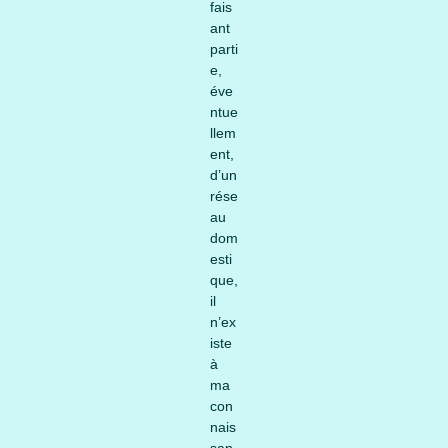
fais
ant
parti
e,
éve
ntue
llem
ent,
d’un
rése
au
dom
esti
que,
il
n’ex
iste
à
ma
con
nais