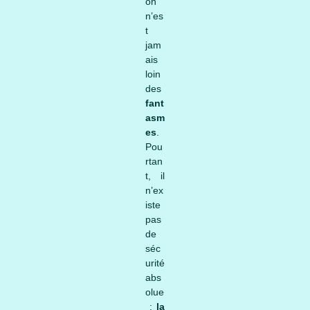
on
n’es
t
jam
ais
loin
des
fant
asm
es
.
Pou
rtan
t, il
n’ex
iste
pas
de
séc
urité
abs
olue
;
la