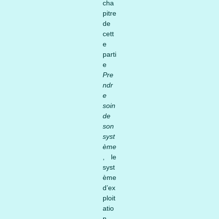
cha
pitre
de
cett
e
parti
e
Pre
ndr
e
soin
de
son
syst
ème
, le
syst
ème
d’ex
ploit
atio
n,