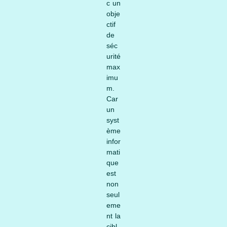
c un
obje
ctif
de
séc
urité
max
imu
m.
Car
un
syst
ème
infor
mati
que
est
non
seul
eme
nt la
cibl