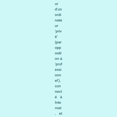
ur
d’un
ordi
nate
ur
‘priv
é’
(par
opp
ositi
on à
‘prof
essi
onn
el’),
con
nect
é à
Inte
rnet
, et