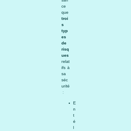
san
ce
que
troi
s
typ
es
de
risq
ues
relat
ifs à
sa
séc
urité
:
E
n
t
é
l