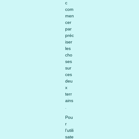
c
com
men
cer
par
préc
iser
les
cho
ses
sur
ces
deu
x
terr
ains
.
Pou
r
l’utili
sate