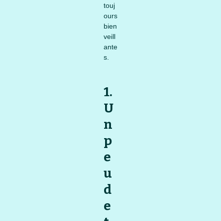
touj
ours
bien
veill
ante
s.
1.
U
n
p
e
u
d
e