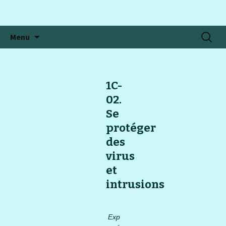
Aller
Recherc
Menu
au
contenu
1C-
02.
Se
protéger
des
virus
et
intrusions
Exp