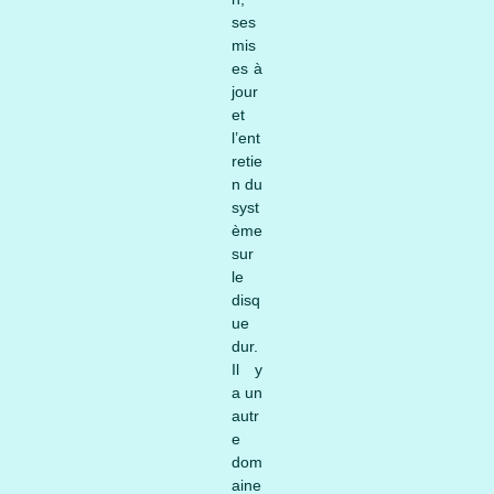
ses
mis
es à
jour
et
l’ent
retie
n du
syst
ème
sur
le
disq
ue
dur.
Il y
a un
autr
e
dom
aine