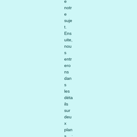
e
notr
e
suje
t.
Ens
uite,
nou
s
entr
ero
ns
dan
s
les
déta
ils
sur
deu
x
plan
s :