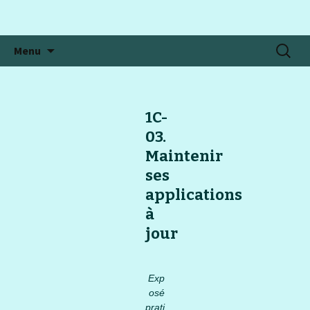
Aller
Recherc
Menu
au
contenu
1C-
03.
Maintenir
ses
applications
à
jour
Exp
osé
prati