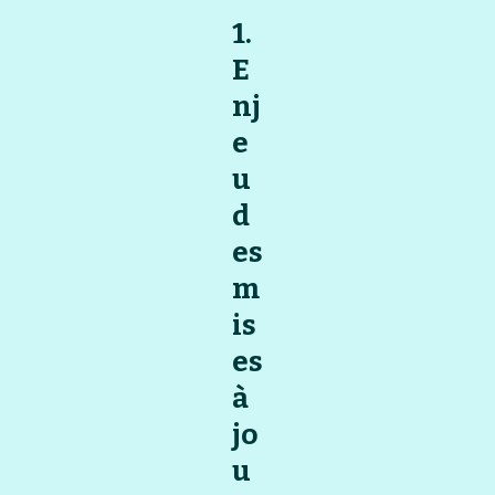
1.
E
nj
e
u
d
es
m
is
es
à
jo
u