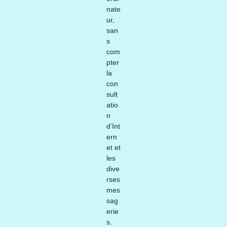
nate
ur,
san
s
com
pter
la
con
sult
atio
n
d’Int
ern
et et
les
dive
rses
mes
sag
erie
s.