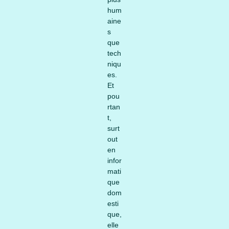
hum
aine
s
que
tech
niqu
es.
Et
pou
rtan
t,
surt
out
en
infor
mati
que
dom
esti
que,
elle