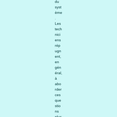
du
syst
ème
.
Les
tech
nici
ens
rép
ugn
ent,
en
gén
éral,
à
abo
rder
ces
que
stio
ns
plus