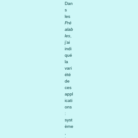
Dan
s
les
Pré
alab
les
,
j’ai
indi
qué
la
vari
été
de
ces
appl
icati
ons
:
syst
ème
,