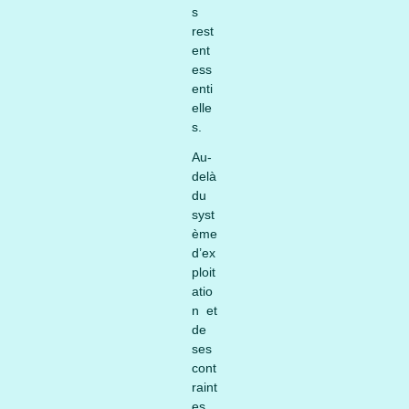
s
rest
ent
ess
enti
elle
s.
Au-
delà
du
syst
ème
d’ex
ploit
atio
n et
de
ses
cont
raint
es,