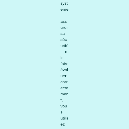
syst
ème
,
ass
urer
sa
séc
urité
, et
le
faire
évol
uer
corr
ecte
men
t,
vou
s
utilis
ez