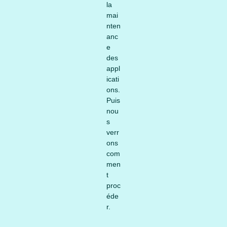
la
mai
nten
anc
e
des
appl
icati
ons.
Puis
nou
s
verr
ons
com
men
t
proc
éde
r.