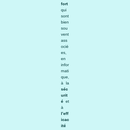
fort
qui
sont
bien
sou
vent
ass
ocié
es,
en
infor
mati
que,
à la
séc
urit
é
et
à
l’eff
icac
ité