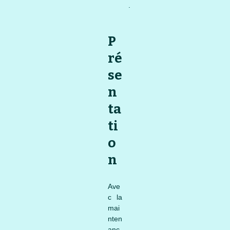
.
P
ré
se
n
ta
ti
o
n
Ave
c la
mai
nten
anc