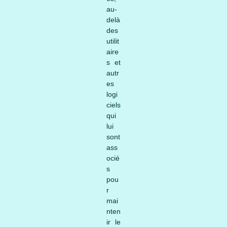
au-
delà
des
utilit
aire
s et
autr
es
logi
ciels
qui
lui
sont
ass
ocié
s
pou
r
mai
nten
ir le