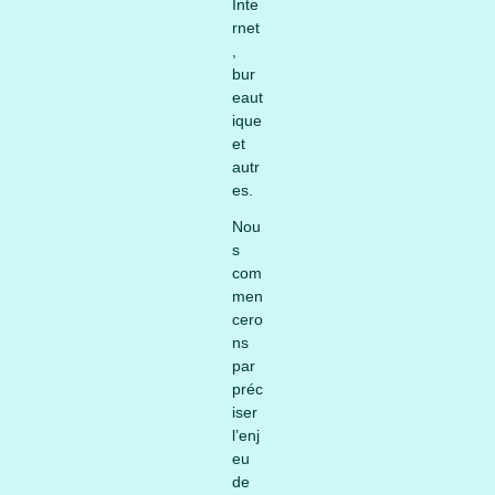
Inte
rnet
,
bur
eaut
ique
et
autr
es.
Nou
s
com
men
cero
ns
par
préc
iser
l’enj
eu
de