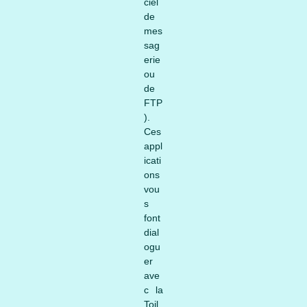
ciel
de
mes
sag
erie
ou
de
FTP
).
Ces
appl
icati
ons
vou
s
font
dial
ogu
er
ave
c la
Toil