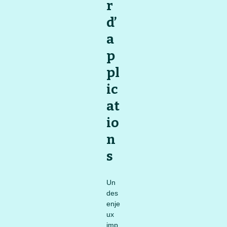
r
d’
a
p
pl
ic
at
io
n
s
Un
des
enje
ux
imp