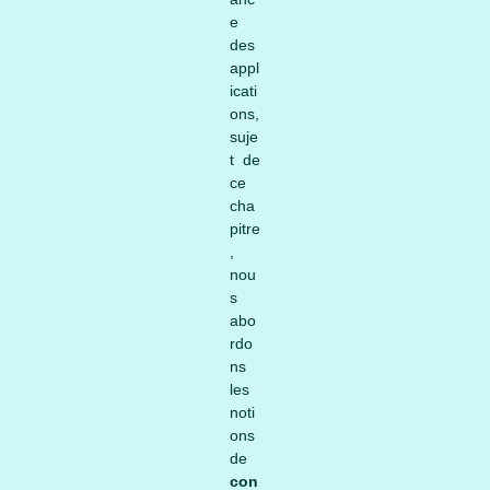
e
des
appl
icati
ons,
suje
t de
ce
cha
pitre
,
nou
s
abo
rdo
ns
les
noti
ons
de
con