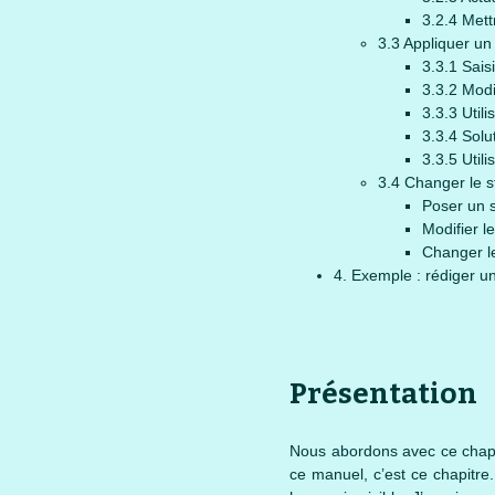
3.2.4 Mett
3.3 Appliquer un
3.3.1 Sais
3.3.2 Modi
3.3.3 Utili
3.3.4 Solut
3.3.5 Util
3.4 Changer le s
Poser un 
Modifier l
Changer l
4. Exemple : rédiger un 
Présentation
Nous abordons avec ce chapi
ce manuel, c’est ce chapitre