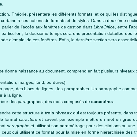
e.
ion, Théorie, présentera les différents formats, et ce qui les distinguen
certaine à ces notions de formats et de styles. Dans la deuxième sect
 parler de l’accès aux fenêtres de gestion dans
LibreOffice
, entre l’ap
e particulier ; le deuxième temps sera une présentation détaillée des f
e d’emploi de ces fenêtres. Enfin, la dernière section sera essentiel
ppe donne naissance au document, comprend en fait plusieurs niveaux :
entation, marges, fond, bordures).
a page, des blocs de lignes : les paragraphes. Un paragraphe commenc
 à la ligne.
ntérieur des paragraphes, des mots composés de
caractères
.
rendre cette structure à
trois niveaux
qui est toujours présente, dans t
 le format
caractère
et savent par exemple mettre un mot en gras ou 
rmat
paragraphe
et utilisent son paramétrage pour des citations ou une 
ux qui utilisent ce format pour la mise en forme hiérarchisée des titre