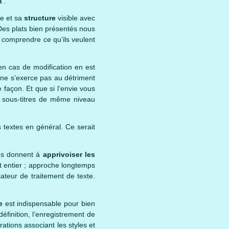
n
’.
e et sa
structure
visible avec
Des plats bien présentés nous
 comprendre ce qu’ils veulent
n cas de modification en est
 ne s’exerce pas au détriment
 façon. Et que si l’envie vous
es sous-titres de même niveau
s textes en général. Ce serait
ous donnent à
apprivoiser les
t entier ; approche longtemps
sateur de traitement de texte.
ie
est indispensable pour bien
éfinition, l’enregistrement de
ations associant les styles et