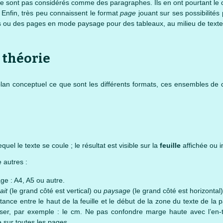
e sont pas considérés comme des paragraphes. Ils en ont pourtant le ca
. Enfin, très peu connaissent le format
page
jouant sur ses possibilités
 ou des pages en mode paysage pour des tableaux, au milieu de textes
: théorie
 plan conceptuel ce que sont les différents formats, ces ensembles de 
uel le texte se coule ; le résultat est visible sur la
feuille
affichée ou 
e autres :
ge : A4, A5 ou autre.
ait
(le grand côté est vertical) ou
paysage
(le grand côté est horizontal)
stance entre le haut de la feuille et le début de la zone du texte de la p
ser, par exemple : le cm. Ne pas confondre marge haute avec l’en-
e sur toutes les pages.