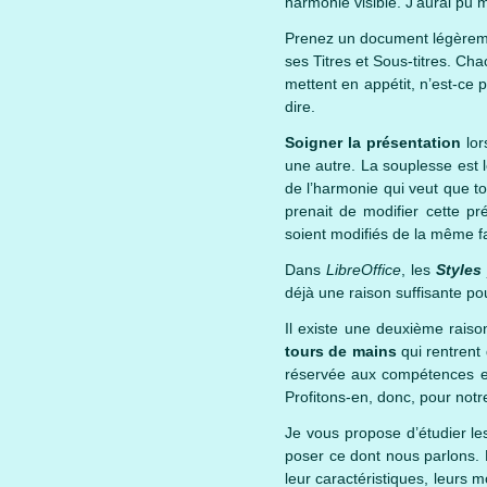
harmonie visible. J’aurai pu me
Prenez un document légèreme
ses Titres et Sous-titres. C
mettent en appétit, n’est-ce
dire.
Soigner la présentation
lor
une autre. La souplesse est 
de l’harmonie qui veut que to
prenait de modifier cette pr
soient modifiés de la même f
Dans
LibreOffice
, les
Styles
déjà une raison suffisante po
Il existe une deuxième raiso
tours de mains
qui rentrent
réservée aux compétences et
Profitons-en, donc, pour notr
Je vous propose d’étudier le
poser ce dont nous parlons.
leur caractéristiques, leurs mod