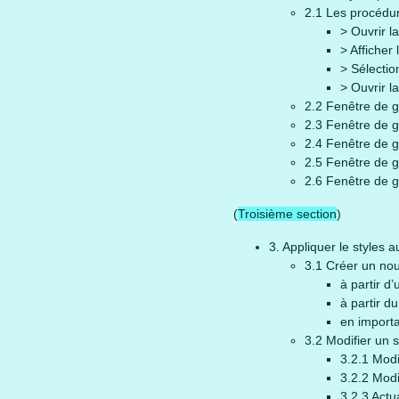
2.1 Les procédu
> Ouvrir l
> Afficher 
> Sélectio
> Ouvrir l
2.2 Fenêtre de g
2.3 Fenêtre de g
2.4 Fenêtre de g
2.5 Fenêtre de g
2.6 Fenêtre de g
(
Troisième section
)
3. Appliquer le styles a
3.1 Créer un nou
à partir d
à partir d
en importa
3.2 Modifier un s
3.2.1 Modi
3.2.2 Modi
3.2.3 Actua