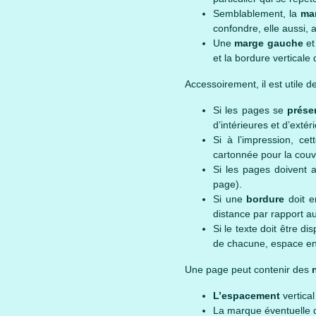
Semblablement, la
ma
confondre, elle aussi, 
Une
marge gauche
et
et la bordure verticale
Accessoirement, il est utile de
Si les pages se
prése
d’intérieures et d’extér
Si à l’impression, ce
cartonnée pour la couv
Si les pages doivent 
page).
Si une
bordure
doit e
distance par rapport au 
Si le texte doit être d
de chacune, espace entr
Une page peut contenir des
L’espacement
vertical
La marque éventuelle