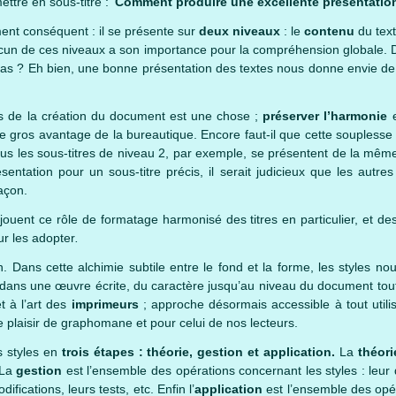
ttre en sous-titre : ‘
Comment produire une excellente présentatio
nt conséquent : il se présente sur
deux niveaux
: le
contenu
du text
hacun de ces niveaux a son importance pour la compréhension globale. 
 pas ? Eh bien, une bonne présentation des textes nous donne envie de
s de la création du document est une chose ;
préserver l’harmonie
e
le gros avantage de la bureautique. Encore faut-il que cette souplesse
us les sous-titres de niveau 2, par exemple, se présentent de la même
ésentation pour un sous-titre précis, il serait judicieux que les autr
açon.
jouent ce rôle de formatage harmonisé des titres en particulier, et de
ur les adopter
.
n. Dans cette alchimie subtile entre le fond et la forme, les styles n
 dans une œuvre écrite, du caractère jusqu’au niveau du document tou
 à l’art des
imprimeurs
; approche désormais accessible à tout utili
e plaisir de graphomane et pour celui de nos lecteurs.
s styles en
trois étapes :
théorie, gestion et application.
La
théor
 La
gestion
est l’ensemble des opérations concernant les styles : leur d
ifications, leurs tests, etc. Enfin l’
application
est l’ensemble des opér