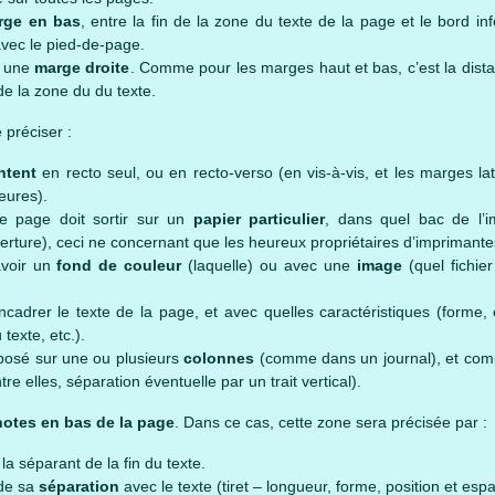
rge en bas
, entre la fin de la zone du texte de la page et le bord inf
avec le pied-de-page.
 une
marge droite
. Comme pour les marges haut et bas, c’est la distan
 de la zone du du texte.
 préciser :
ntent
en recto seul, ou en recto-verso (en vis-à-vis, et les marges lat
ieures).
tte page doit sortir sur un
papier particulier
, dans quel bac de l’im
erture), ceci ne concernant que les heureux propriétaires d’imprimante
avoir un
fond de couleur
(laquelle) ou avec une
image
(quel fichier
ncadrer le texte de la page, et avec quelles caractéristiques (forme, 
texte, etc.).
isposé sur une ou plusieurs
colonnes
(comme dans un journal), et comm
e elles, séparation éventuelle par un trait vertical).
notes en bas de la page
. Dans ce cas, cette zone sera précisée par :
 la séparant de la fin du texte.
 de sa
séparation
avec le texte (tiret – longueur, forme, position et es